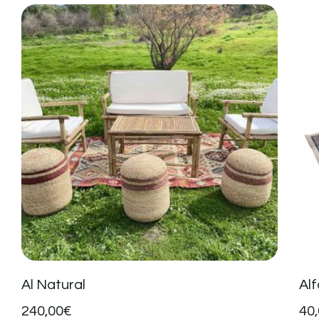
Al Natural
Al
240,00
€
40