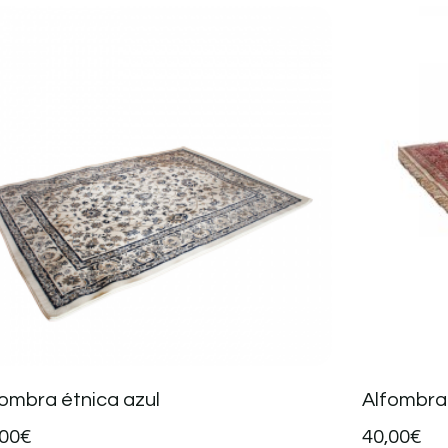
fombra étnica azul
Alfombra 
,00
€
40,00
€