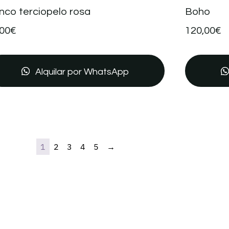
nco terciopelo rosa
Boho
,00
€
120,00
€
Alquilar por WhatsApp
1
2
3
4
5
→