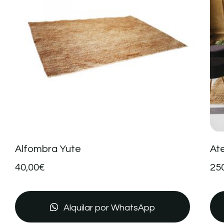
Alfombra Yute
At
40,00
€
25
Alquilar por WhatsApp