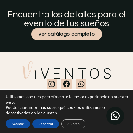
Encuentra los detalles para el
evento de tus sueños
ver catálogo completo
Utilizamos cookies para ofrecerte la mejor experiencia en nuestra
web.
Aviso Legal
Política de Privacidad
Política de Cookies
|
|
Puedes aprender más sobre qué cookies utilizamos o
desactivarlas en los
ajustes
.
OA Cloud
Desarrollado por
Aceptar
Rechazar
Ajustes
© VIVENTOS DECORACIÓN DE EVENTOS